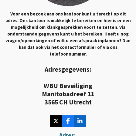
Voor een bezoek aan ons kantoor kunt u terecht op dit
adres. Ons kantoor is makkelijk te bereiken en hier is er een
mogelijkheid om klankgesprekken voort te zetten. Via
onderstaande gegevens kunt u het bereiken. Heeft u nog
vragen/opmerkingen of wilt u een afspraak inplannen? Dan
kan dat ook via het contactformulier of via ons
telefoonnummer.
Adresgegevens:
WBU Beveiliging
Manitobadreef 11
3565 CH Utrecht
X
F
L
a
i
c
n
Adres: