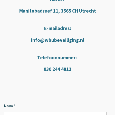
e
k
b
e
Manitobadreef 11, 3565 CH Utrecht
o
d
o
I
k
n
E-mailadres:
info@wbubeveiliging.nl
Telefoonnummer:
030 244 4812
Naam *